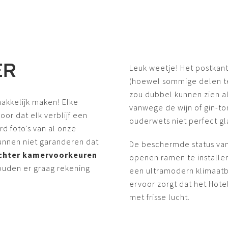
ER
Leuk weetje! Het postkant
(hoewel sommige delen te
zou dubbel kunnen zien als
makkelijk maken! Elke
vanwege de wijn of gin-to
voor dat elk verblijf een
ouderwets niet perfect gl
rd foto's van al onze
unnen niet garanderen dat
De beschermde status van
echter kamervoorkeuren
openen ramen te installe
ouden er graag rekening
een ultramodern klimaatb
ervoor zorgt dat het Hot
met frisse lucht.