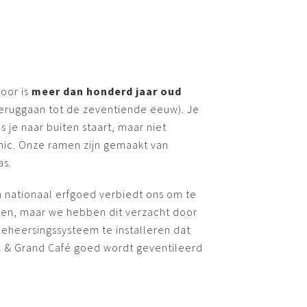
oor is
meer dan honderd jaar oud
ruggaan tot de zeventiende eeuw). Je
 je naar buiten staart, maar niet
nic. Onze ramen zijn gemaakt van
as.
 nationaal erfgoed verbiedt ons om te
ren, maar we hebben dit verzacht door
eheersingssysteem te installeren dat
el & Grand Café goed wordt geventileerd