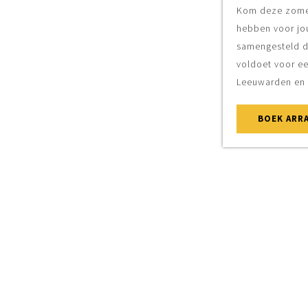
Kom deze zomer naar Leeuwarden! Wij
hebben voor jou een compleet pakket
samengesteld dat aan alle voorwaarden
voldoet voor een paar zomerse dagen in
Leeuwarden en Friesland.
BOEK ARRANGEMENT