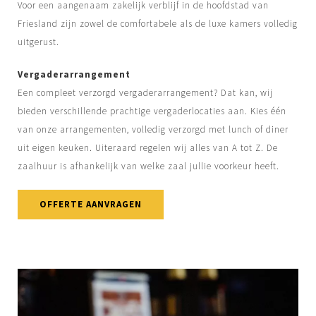
Voor een aangenaam zakelijk verblijf in de hoofdstad van
Friesland zijn zowel de comfortabele als de luxe kamers volledig
uitgerust.
Vergaderarrangement
Een compleet verzorgd vergaderarrangement? Dat kan, wij
bieden verschillende prachtige vergaderlocaties aan. Kies één
van onze arrangementen, volledig verzorgd met lunch of diner
uit eigen keuken. Uiteraard regelen wij alles van A tot Z. De
zaalhuur is afhankelijk van welke zaal jullie voorkeur heeft.
OFFERTE AANVRAGEN