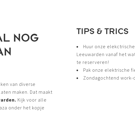
TIPS & TRICS
AL NOG
Huur onze elekctrische
AN
Leeuwarden vanaf het wate
te reserveren!
Pak onze elektrische 
Zondagochtend work-ou
aken van diverse
 laten maken. Dat maakt
warden.
Kijk voor alle
laza onder het kopje