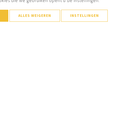
okies die we gebruiken opent u de instellingen.
ALLES WEIGEREN
INSTELLINGEN