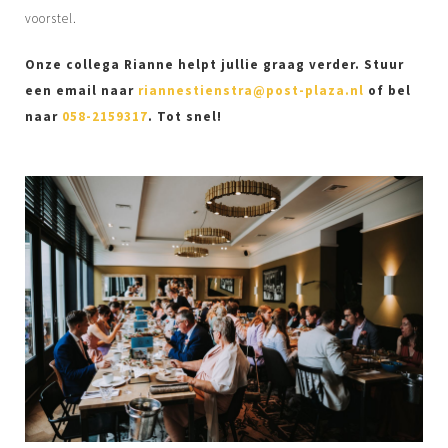
voorstel.
Onze collega Rianne helpt jullie graag verder. Stuur
een email naar
riannestienstra@post-plaza.nl
of bel
naar
058-2159317
. Tot snel!