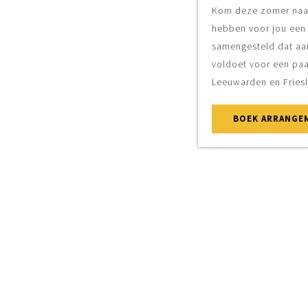
Kom deze zomer naar Leeuwarden! Wij
hebben voor jou een compleet pakket
samengesteld dat aan alle voorwaarden
voldoet voor een paar zomerse dagen in
Leeuwarden en Friesland.
BOEK ARRANGEMENT