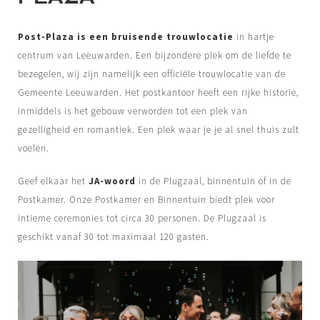
Post-Plaza is een bruisende trouwlocatie
in hartje
centrum van Leeuwarden. Een bijzondere plek om de liefde te
bezegelen, wij zijn namelijk een officiële trouwlocatie van de
Gemeente Leeuwarden. Het postkantoor heeft een rijke historie,
inmiddels is het gebouw verworden tot een plek van
gezelligheid en romantiek. Een plek waar je je al snel thuis zult
voelen.
Geef elkaar het
JA-woord
in de Plugzaal, binnentuin of in de
Postkamer. Onze Postkamer en Binnentuin biedt plek voor
intieme ceremonies tot circa 30 personen. De Plugzaal is
geschikt vanaf 30 tot maximaal 120 gasten.