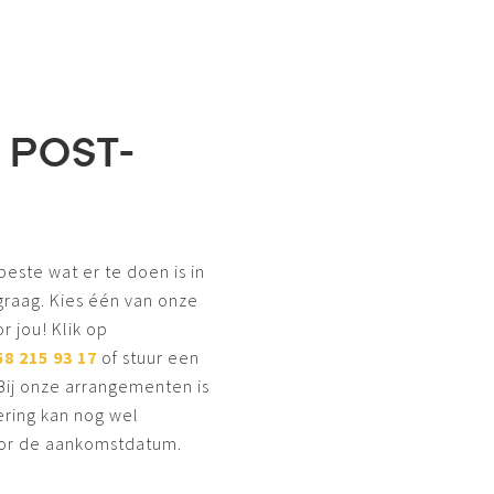
 POST-
beste wat er te doen is in
 graag. Kies één van onze
or jou! Klik op
58 215 93 17
of stuur een
 Bij onze arrangementen is
ering kan nog wel
voor de aankomstdatum.