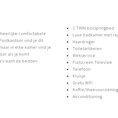
1 TWIN boxspringbed
 heerlijke comfortabele
Luxe badkamer met r
ostkantoor vind je dit
Haardroger
maar in elke kamer vind je
Toiletartikelen
oor als je komt
Wekservice
ga's want de bedden
Flatscreen Televisie
Telefoon
Kluisje
Gratis WiFi
Koffie/theevoorzienin
Airconditioning