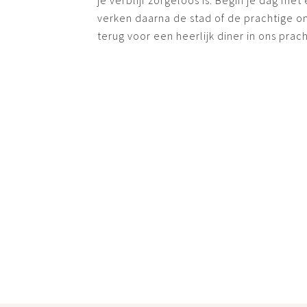
je verblijf zorgeloos is. Begin je dag met
verken daarna de stad of de prachtige o
terug voor een heerlijk diner in ons prac