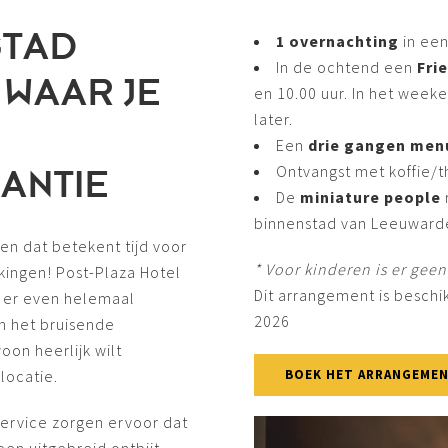
STAD
1 overnachting
in een
In de ochtend een
Fri
 WAAR JE
en 10.00 uur. In het weeke
later.
Een
drie gangen men
Ontvangst met koffie/
ANTIE
De
miniature people
binnenstad van Leeuward
 en dat betekent tijd voor
* Voor kinderen is er gee
kingen! Post-Plaza Hotel
Dit arrangement is beschi
m er even helemaal
2026
van het bruisende
oon heerlijk wilt
locatie.
BOEK HET ARRANGEMEN
ervice zorgen ervoor dat