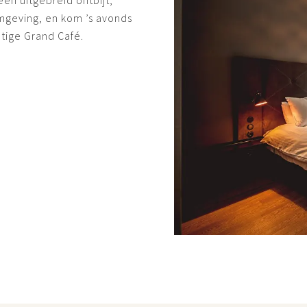
 een uitgebreid ontbijt,
mgeving, en kom ’s avonds
htige Grand Café.