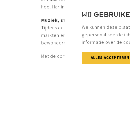
heel Harlingen gehuld in nautische sferen
WIJ GEBRUIK
Muziek, straattheater en maritieme 
We kunnen deze plaat
Tijdens de Tall Ships Races bruist de bi
gepersonaliseerde in
markten en foodtrucks verspreid door de
informatie over de co
bewonderen en de bijzondere maritieme 
Met de combinatie van historische schepe
ALLES ACCEPTEREN