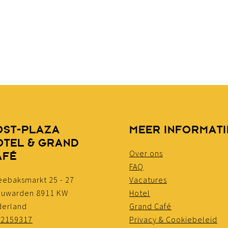
OST-PLAZA
MEER INFORMATI
OTEL & GRAND
Over ons
AFÉ
FAQ
ebaksmarkt 25 - 27
Vacatures
euwarden 8911 KW
Hotel
derland
Grand Café
82159317
Privacy & Cookiebeleid