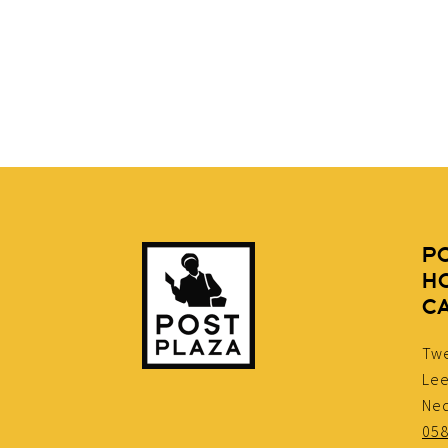
P
H
C
Twe
Le
Ne
05