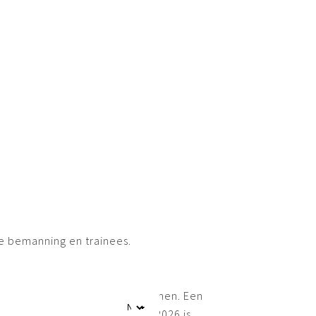
Kom deze zomer naar Leeuwarden!
hebben voor jou een compleet pak
samengesteld dat aan alle voorwa
voldoet voor een paar zomerse da
Leeuwarden en Friesland.
BOEK ARRANGEMENT
le bemanning en trainees.
 van over de hele wereld deelnemen. Een
e Tall Ships Races Harlingen 2026 is