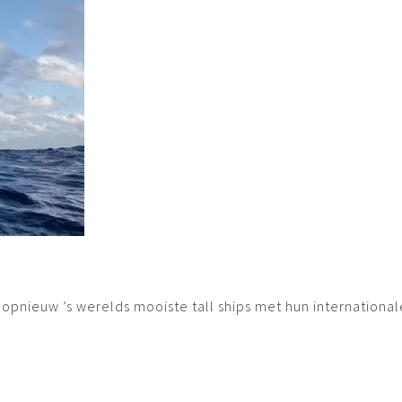
 opnieuw ’s werelds mooiste tall ships met hun internationa
jaarlijks terugkerend evenement waaraan talrijke tall ships
kade, en de geur van getaande zeilen en touwen – tijdens d