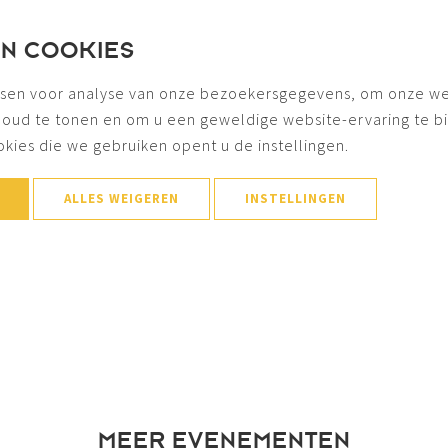
.
EN COOKIES
sfeer
sen voor analyse van onze bezoekersgegevens, om onze we
nnenstad en de haven van activiteiten. Bezoekers kunnen geni
houd te tonen en om u een geweldige website-ervaring te b
 stad. Langs de kades is volop gelegenheid om de imposante
okies die we gebruiken opent u de instellingen.
sfeer te beleven.
n, entertainment en gezellige drukte biedt Tall Ships Races
ALLES WEIGEREN
INSTELLINGEN
MEER EVENEMENTEN