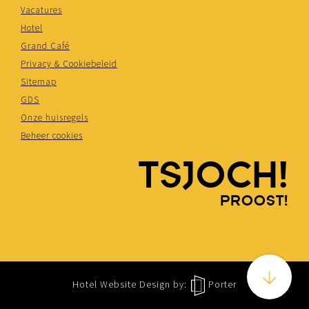
Vacatures
Hotel
Grand Café
Privacy & Cookiebeleid
Sitemap
GDS
Onze huisregels
Beheer cookies
TSJOCH!
PROOST!
Hotel Website Design
by:
Porter