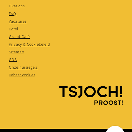
Over ons
FAQ
Vacatures
Hotel
Grand Café
Privacy & Cookiebeleid
Sitemap
GDS
Onze huisregels
Beheer cookies
TSJOCH!
PROOST!