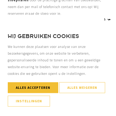
sloepvaren
door de prachtige grachten van Leeuwarden,
neem dan per mail of telefonisch contact met ons op! Wij
reserveren graag de sloep voor je.
WIJ GEBRUIKEN COOKIES
We kunnen deze plaatsen voor analyse van onze
bezoekersgegevens, om onze website te verbeteren,
gepersonaliseerde inhoud te tonen en om u een geweldige
MEER EVENEMENTEN
website-ervaring te bieden. Voor meer informatie over de
cookies die we gebruiken opent u de instellingen.
ALLES ACCEPTEREN
ALLES WEIGEREN
INSTELLINGEN