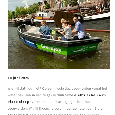
Kom deze zomer n
hebben voor jou e
samengesteld dat 
voldoet voor een 
Leeuwarden en Fri
BOEK ARRAN
18 juni 2026
Wie wil dat nou niet? Op een mooie dag Leeuwarden vanaf het
water bekijken in een te gekke duurzame
elektrische Post-
Plaza sloep
? Varen door de prachtige grachten van
Leeuwarden. Wil jij tijdens je verblijf ook genieten van 2 uren