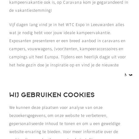
kampeervakantie ook is, op Caravana kom je gegarandeerd in
de vakantiestemming!
Vijf dagen lang vind je in het WTC Expo in Leeuwarden alles
wat je nodig hebt voor jouw ideale kampeervakantie.
Exposanten presenteren er een breed aanbod in caravans en
campers, vouwwagens, (voor)tenten, kampeeraccessoires en
campings uit heel Europa. Tijdens een heerlijk dagje uit voor
het hele gezin doe je inspiratie op en vind je de nieuwste
technieken en trends op kampeergebied. Sluit aan bij één van
de vele demonstraties of interessante workshops en je bent
helemaal klaar voor je volgende kampeertrip!
WIJ GEBRUIKEN COOKIES
Van 28 januari t/m 1 februari 2026
vind je op Caravana
We kunnen deze plaatsen voor analyse van onze
alles wat je nodig hebt om van jouw kampeervakantie een
bezoekersgegevens, om onze website te verbeteren,
topvakantie te maken.
gepersonaliseerde inhoud te tonen en om u een geweldige
website-ervaring te bieden. Voor meer informatie over de