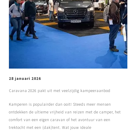
Kom deze zomer naar Leeuward
hebben voor jou een compleet 
samengesteld dat aan alle voo
voldoet voor een paar zomerse
Leeuwarden en Friesland.
BOEK ARRANGEMENT
28 januari 2026
Caravana 2026 pakt uit met veelzijdig kampeeraanbod
Kamperen is populairder dan ooit! Steeds meer mensen
ontdekken de ultieme vrijheid van reizen met de camper, het
comfort van een eigen caravan of het avontuur van een
trektocht met een (dak)tent. Wat jouw ideale