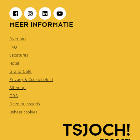
MEER INFORMATIE
Over ons
FAQ
Vacatures
Hotel
Grand Café
Privacy & Cookiebeleid
Sitemap
GDS
Onze huisregels
Beheer cookies
TSJOCH!