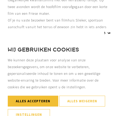
toegankelijke kwaliteitsfilms met een verrassend randje. Op
twee avonden wordt de hoofdfilm voorafgegaan door een korte
film van een Friese maker.
Of je nu vaste bezoeker bent van filmhuis Slieker, spontaan
aanschuift vanuit het terras of gewoon zin hebt in iets anders
deze zomer: je bent welkom.
Tickets
zijn te koop vanaf
donderdag 16 juli, 12:00 uur.
WIJ GEBRUIKEN COOKIES
We kunnen deze plaatsen voor analyse van onze
bezoekersgegevens, om onze website te verbeteren,
gepersonaliseerde inhoud te tonen en om u een geweldige
website-ervaring te bieden. Voor meer informatie over de
cookies die we gebruiken opent u de instellingen.
MEER EVENEMENTEN
ALLES ACCEPTEREN
ALLES WEIGEREN
INSTELLINGEN