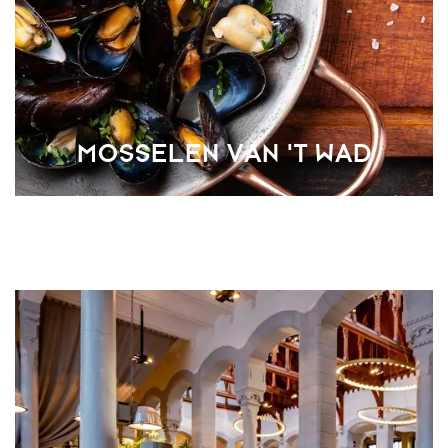
MOSSELEN VAN 'T WAD
Vanaf 1 augustus hebben wij weer een nieuwe Grand Café
Special: Mosselen van 't Wad met saffraansaus, venkelsalade
en Boerderij Friet met vadouvan mayonaise