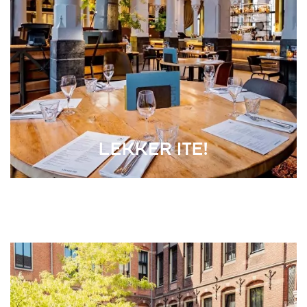
LEKKER ITE!
WAUW, dat gevoel krijg je als je binnenkomt in ons
Grand
Café.
Het indrukwekkende houtenplafond maakt dat je
vooral naar boven kijkt. Mis dan niet de barista’s in de grote
centrale bar. Zij heten je van harte welkom voor ontbijt,
lunch en diner!