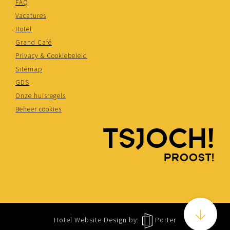
FAQ
Vacatures
Hotel
Grand Café
Privacy & Cookiebeleid
Sitemap
GDS
Onze huisregels
Beheer cookies
TSJOCH!
PROOST!
Hotel Website Design
by:
Porter