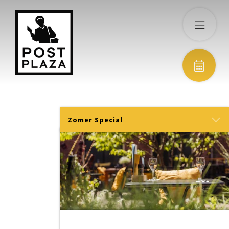
LEEUWARDEN
Al 10 jaar op én top Friese
gastvrijheid
Zomer Special